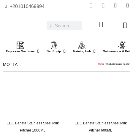
+201010469994
Espresso Machines​
Bar Equip
Training Hub
Maintenance & Deter
MOTTA
Home
/ Products tagged “motta”
EDO Barista Stainless Steel Milk
EDO Barista Stainless Steel Milk
Pitcher 1000ML
Pitcher 600ML